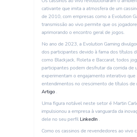
Os cassinos ao vivo revolucionaram o ambien
cativante que imita a atmosfera de um cassino
de 2010, com empresas como a Evolution Gam
transmissão ao vivo permite que os jogador
aprimorando o encontro geral de jogos.
No ano de 2023, a Evolution Gaming divulgou
dos participantes devido à fama dos títulos 
como Blackjack, Roleta e Baccarat, todos jo
participantes podem desfrutar da corrida de
experimentam o engajamento interativo que o
entendimentos no crescimento de títulos de 
Artigo
.
Uma figura notável neste setor é Martin Car
impulsionou a empresa à vanguarda da inovaç
dele no seu perfil
LinkedIn
.
Como os cassinos de revendedores ao vivo co