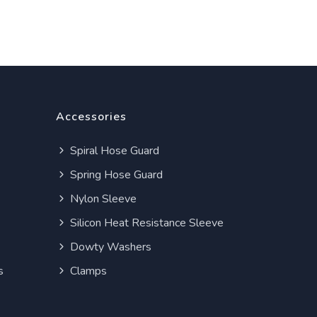
Accessories
Spiral Hose Guard
Spring Hose Guard
Nylon Sleeve
Silicon Heat Resistance Sleeve
Dowty Washers
s
Clamps