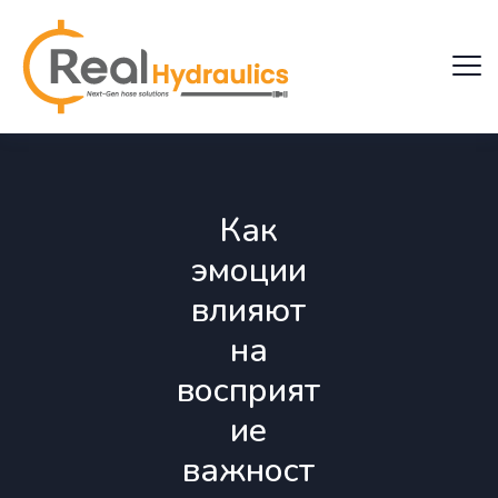
Как
эмоции
влияют
на
восприят
ие
важност