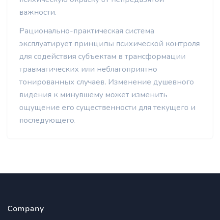
важности.
Рационально-практическая система
эксплуатирует принципы психической контроля
для содействия субъектам в трансформации
травматических или неблагоприятно
тонированных случаев. Изменение душевного
видения к минувшему может изменить
ощущение его существенности для текущего и
последующего.
Company